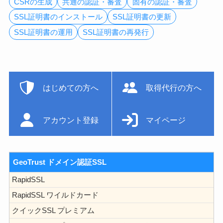
CSRの生成
共通の認証・審査
固有の認証・審査
SSL証明書のインストール
SSL証明書の更新
SSL証明書の運用
SSL証明書の再発行
はじめての方へ
取得代行の方へ
アカウント登録
マイページ
GeoTrust ドメイン認証SSL
RapidSSL
RapidSSL ワイルドカード
クイックSSL プレミアム