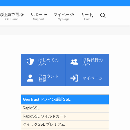
認証局で選ぶ
サポート
マイページ
カート
SSL Brand
Support
My Page
Cart
はじめての
取得代行の
方へ
方へ
アカウント
マイページ
登録
GeoTrust ドメイン認証SSL
RapidSSL
RapidSSL ワイルドカード
クイックSSL プレミアム