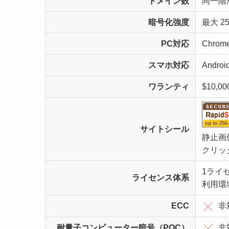
ドメイン数
同一階
暗号化強度
最大 25
PC対応
Chrome 
スマホ対応
Android
ワランティ
$10,00
サイトシール
静止画
クリッ
1ライ
ライセンス体系
利用環
ECC
非
耐量子コンピューター暗号（PQC）
非