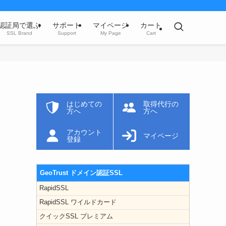
認証局で選ぶ
サポート
マイページ
カート
SSL Brand
Support
My Page
Cart
はじめての
取得代行の
方へ
方へ
アカウント
マイページ
登録
GeoTrust ドメイン認証SSL
RapidSSL
RapidSSL ワイルドカード
クイックSSL プレミアム