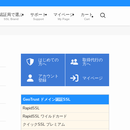
認証局で選ぶ
サポート
マイページ
カート
SSL Brand
Support
My Page
Cart
はじめての
取得代行の
方へ
方へ
アカウント
マイページ
登録
GeoTrust ドメイン認証SSL
RapidSSL
RapidSSL ワイルドカード
クイックSSL プレミアム