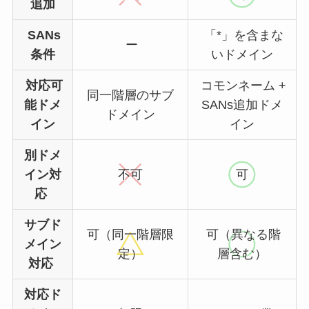
追加
SANs
「*」を含まな
ー
条件
いドメイン
対応可
コモンネーム +
同一階層のサブ
能ドメ
SANs追加ドメ
ドメイン
イン
イン
別ドメ
イン対
不可
可
応
サブド
可（同一階層限
可（異なる階
メイン
定）
層含む）
対応
対応ド