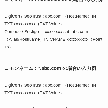
DigiCert / GeoTrust : abc.com.（HostName）IN
TXT xxxxxxxxxx（TXT Value）
Comodo / Sectigo : _xxxxxxxx.sub.abc.com.
（Alias/HostName）IN CNAME xxxxxxxxxx（Point
To）
コモンネーム：*.abc.com の場合の入力例
DigiCert / GeoTrust : abc.com.（HostName）IN
TXT xxxxxxxxxx（TXT Value）