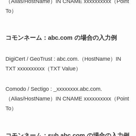
（Alias/HostName）IN CNAME xxxxxxxxxx（Point
To）
コモンネーム：abc.com の場合の入力例
DigiCert / GeoTrust : abc.com.（HostName）IN
TXT xxxxxxxxxx（TXT Value）
Comodo / Sectigo : _xxxxxxxx.abc.com.
（Alias/HostName）IN CNAME xxxxxxxxxx（Point
To）
コモンネーム：sub.abc.com の場合の入力例