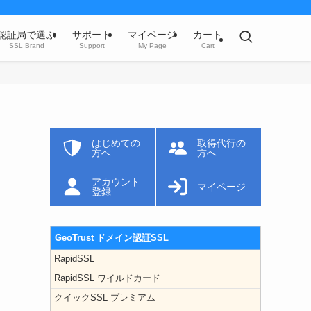
認証局で選ぶ
サポート
マイページ
カート
SSL Brand
Support
My Page
Cart
はじめての
取得代行の
方へ
方へ
アカウント
マイページ
登録
GeoTrust ドメイン認証SSL
RapidSSL
RapidSSL ワイルドカード
クイックSSL プレミアム