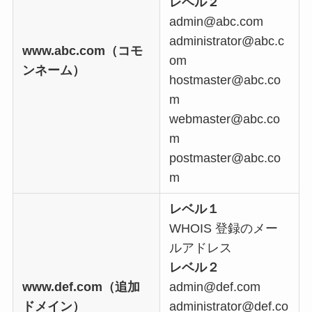
レベル２
admin@abc.com
administrator@abc.c
www.abc.com（コモ
om
ンネーム）
hostmaster@abc.co
m
webmaster@abc.co
m
postmaster@abc.co
m
レベル１
WHOIS 登録のメー
ルアドレス
レベル２
www.def.com（追加
admin@def.com
ドメイン）
administrator@def.co