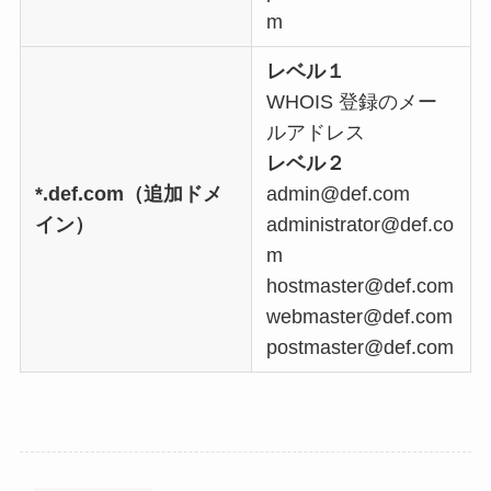
m
レベル１
WHOIS 登録のメー
ルアドレス
レベル２
*.def.com（追加ドメ
admin@def.com
イン）
administrator@def.co
m
hostmaster@def.com
webmaster@def.com
postmaster@def.com