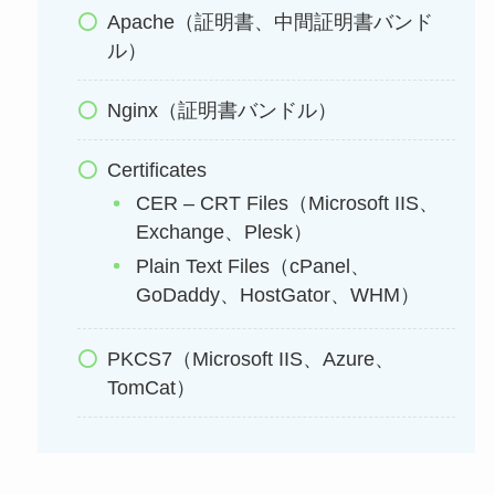
Apache（証明書、中間証明書バンド
ル）
Nginx（証明書バンドル）
Certificates
CER – CRT Files（Microsoft IIS、
Exchange、Plesk）
Plain Text Files（cPanel、
GoDaddy、HostGator、WHM）
PKCS7（Microsoft IIS、Azure、
TomCat）